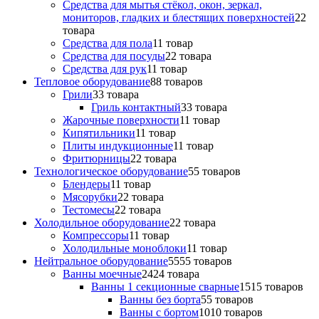
Средства для мытья стёкол, окон, зеркал,
мониторов, гладких и блестящих поверхностей
2
2
товара
Средства для пола
1
1 товар
Средства для посуды
2
2 товара
Средства для рук
1
1 товар
Тепловое оборудование
8
8 товаров
Грили
3
3 товара
Гриль контактный
3
3 товара
Жарочные поверхности
1
1 товар
Кипятильники
1
1 товар
Плиты индукционные
1
1 товар
Фритюрницы
2
2 товара
Технологическое оборудование
5
5 товаров
Блендеры
1
1 товар
Мясорубки
2
2 товара
Тестомесы
2
2 товара
Холодильное оборудование
2
2 товара
Компрессоры
1
1 товар
Холодильные моноблоки
1
1 товар
Нейтральное оборудование
55
55 товаров
Ванны моечные
24
24 товара
Ванны 1 секционные сварные
15
15 товаров
Ванны без борта
5
5 товаров
Ванны с бортом
10
10 товаров