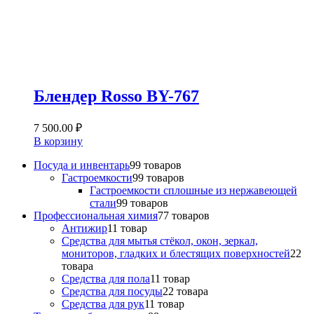
Блендер Rosso BY-767
7 500.00
₽
В корзину
Посуда и инвентарь
9
9 товаров
Гастроемкости
9
9 товаров
Гастроемкости сплошные из нержавеющей
стали
9
9 товаров
Профессиональная химия
7
7 товаров
Антижир
1
1 товар
Средства для мытья стёкол, окон, зеркал,
мониторов, гладких и блестящих поверхностей
2
2
товара
Средства для пола
1
1 товар
Средства для посуды
2
2 товара
Средства для рук
1
1 товар