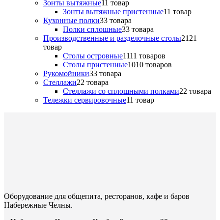
Зонты вытяжные
1
1 товар
Зонты вытяжные пристенные
1
1 товар
Кухонные полки
3
3 товара
Полки сплошные
3
3 товара
Производственные и разделочные столы
21
21
товар
Столы островные
11
11 товаров
Столы пристенные
10
10 товаров
Рукомойники
3
3 товара
Стеллажи
2
2 товара
Стеллажи со сплошными полками
2
2 товара
Тележки сервировочные
1
1 товар
Оборудование для общепита, ресторанов, кафе и баров
Набережные Челны.