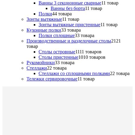
Ванны 3 секционные сварные
1
1 товар
Ванны без борта
1
1 товар
Полки
4
4 товара
Зонты вытяжные
1
1 товар
Зонты вытяжные пристенные
1
1 товар
Кухонные полки
3
3 товара
Полки сплошные
3
3 товара
Производственные и разделочные столы
21
21
товар
Столы островные
11
11 товаров
Столы пристенные
10
10 товаров
Рукомойники
3
3 товара
Стеллажи
2
2 товара
Стеллажи со сплошными полками
2
2 товара
Тележки сервировочные
1
1 товар