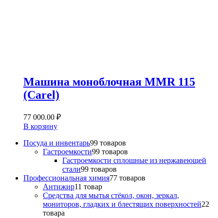
Машина моноблочная MMR 115
(Carel)
77 000.00
₽
В корзину
Посуда и инвентарь
9
9 товаров
Гастроемкости
9
9 товаров
Гастроемкости сплошные из нержавеющей
стали
9
9 товаров
Профессиональная химия
7
7 товаров
Антижир
1
1 товар
Средства для мытья стёкол, окон, зеркал,
мониторов, гладких и блестящих поверхностей
2
2
товара