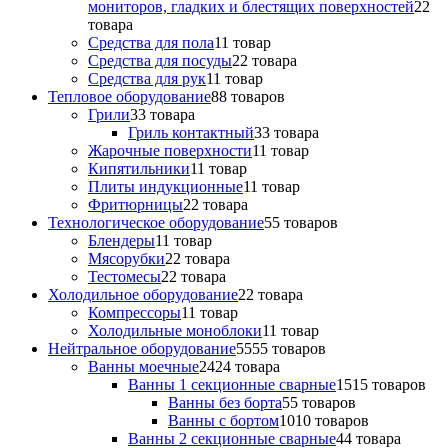
мониторов, гладких и блестящих поверхностей
2
2
товара
Средства для пола
1
1 товар
Средства для посуды
2
2 товара
Средства для рук
1
1 товар
Тепловое оборудование
8
8 товаров
Грили
3
3 товара
Гриль контактный
3
3 товара
Жарочные поверхности
1
1 товар
Кипятильники
1
1 товар
Плиты индукционные
1
1 товар
Фритюрницы
2
2 товара
Технологическое оборудование
5
5 товаров
Блендеры
1
1 товар
Мясорубки
2
2 товара
Тестомесы
2
2 товара
Холодильное оборудование
2
2 товара
Компрессоры
1
1 товар
Холодильные моноблоки
1
1 товар
Нейтральное оборудование
55
55 товаров
Ванны моечные
24
24 товара
Ванны 1 секционные сварные
15
15 товаров
Ванны без борта
5
5 товаров
Ванны с бортом
10
10 товаров
Ванны 2 секционные сварные
4
4 товара