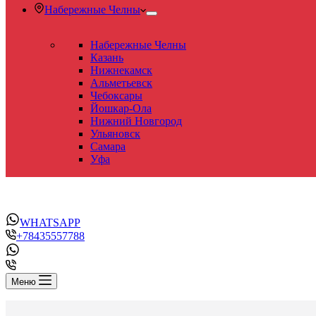
Набережные Челны
Набережные Челны
Казань
Нижнекамск
Альметьевск
Чебоксары
Йошкар-Ола
Нижний Новгород
Ульяновск
Самара
Уфа
WHATSAPP
+78435557788
Меню