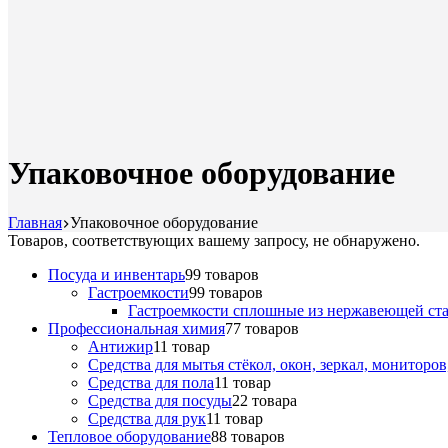
Упаковочное оборудование
Главная
Упаковочное оборудование
Товаров, соответствующих вашему запросу, не обнаружено.
Посуда и инвентарь
9
9 товаров
Гастроемкости
9
9 товаров
Гастроемкости сплошные из нержавеющей ст
Профессиональная химия
7
7 товаров
Антижир
1
1 товар
Средства для мытья стёкол, окон, зеркал, мониторо
Средства для пола
1
1 товар
Средства для посуды
2
2 товара
Средства для рук
1
1 товар
Тепловое оборудование
8
8 товаров