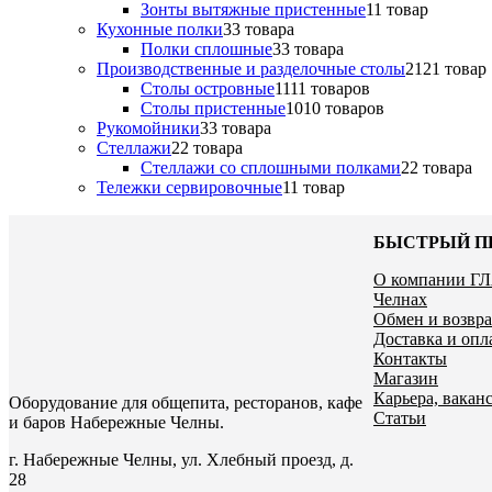
Зонты вытяжные пристенные
1
1 товар
Кухонные полки
3
3 товара
Полки сплошные
3
3 товара
Производственные и разделочные столы
21
21 товар
Столы островные
11
11 товаров
Столы пристенные
10
10 товаров
Рукомойники
3
3 товара
Стеллажи
2
2 товара
Стеллажи со сплошными полками
2
2 товара
Тележки сервировочные
1
1 товар
БЫСТРЫЙ П
О компании Г
Челнах
Обмен и возвра
Доставка и опл
Контакты
Магазин
Карьера, ваканс
Оборудование для общепита, ресторанов, кафе
Статьи
и баров Набережные Челны.
г. Набережные Челны, ул. Хлебный проезд, д.
28