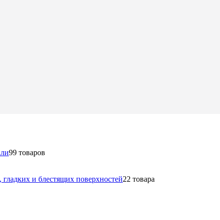
али
9
9 товаров
в, гладких и блестящих поверхностей
2
2 товара