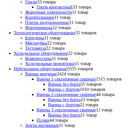
Грили
3
3 товара
Гриль контактный
3
3 товара
Жарочные поверхности
1
1 товар
Кипятильники
1
1 товар
Плиты индукционные
1
1 товар
Фритюрницы
2
2 товара
Технологическое оборудование
5
5 товаров
Блендеры
1
1 товар
Мясорубки
2
2 товара
Тестомесы
2
2 товара
Холодильное оборудование
2
2 товара
Компрессоры
1
1 товар
Холодильные моноблоки
1
1 товар
Нейтральное оборудование
55
55 товаров
Ванны моечные
24
24 товара
Ванны 1 секционные сварные
15
15 товаров
Ванны без борта
5
5 товаров
Ванны с бортом
10
10 товаров
Ванны 2 секционные сварные
4
4 товара
Ванны без борта
2
2 товара
Ванны с бортом
2
2 товара
Ванны 3 секционные сварные
1
1 товар
Ванны без борта
1
1 товар
Полки
4
4 товара
Зонты вытяжные
1
1 товар