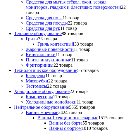
Средства для мытья стёкол, окон, зеркал,
мониторов, гладких и блестящих поверхностей
2
2
товара
Средства для пола
1
1 товар
Средства для посуды
2
2 товара
Средства для рук
1
1 товар
Тепловое оборудование
8
8 товаров
Грили
3
3 товара
Гриль контактный
3
3 товара
Жарочные поверхности
1
1 товар
Кипятильники
1
1 товар
Плиты индукционные
1
1 товар
Фритюрницы
2
2 товара
Технологическое оборудование
5
5 товаров
Блендеры
1
1 товар
Мясорубки
2
2 товара
Тестомесы
2
2 товара
Холодильное оборудование
2
2 товара
Компрессоры
1
1 товар
Холодильные моноблоки
1
1 товар
Нейтральное оборудование
55
55 товаров
Ванны моечные
24
24 товара
Ванны 1 секционные сварные
15
15 товаров
Ванны без борта
5
5 товаров
Ванны с бортом
10
10 товаров