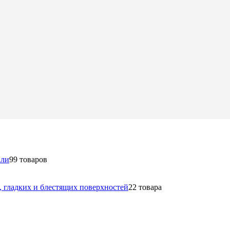
али
9
9 товаров
в, гладких и блестящих поверхностей
2
2 товара