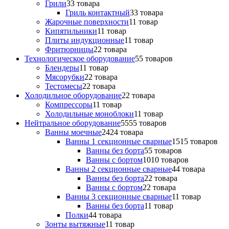
Грили
3
3 товара
Гриль контактный
3
3 товара
Жарочные поверхности
1
1 товар
Кипятильники
1
1 товар
Плиты индукционные
1
1 товар
Фритюрницы
2
2 товара
Технологическое оборудование
5
5 товаров
Блендеры
1
1 товар
Мясорубки
2
2 товара
Тестомесы
2
2 товара
Холодильное оборудование
2
2 товара
Компрессоры
1
1 товар
Холодильные моноблоки
1
1 товар
Нейтральное оборудование
55
55 товаров
Ванны моечные
24
24 товара
Ванны 1 секционные сварные
15
15 товаров
Ванны без борта
5
5 товаров
Ванны с бортом
10
10 товаров
Ванны 2 секционные сварные
4
4 товара
Ванны без борта
2
2 товара
Ванны с бортом
2
2 товара
Ванны 3 секционные сварные
1
1 товар
Ванны без борта
1
1 товар
Полки
4
4 товара
Зонты вытяжные
1
1 товар