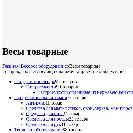
Весы товарные
Главная
Весовое оборудование
Весы товарные
Товаров, соответствующих вашему запросу, не обнаружено.
Посуда и инвентарь
9
9 товаров
Гастроемкости
9
9 товаров
Гастроемкости сплошные из нержавеющей ст
Профессиональная химия
7
7 товаров
Антижир
1
1 товар
Средства для мытья стёкол, окон, зеркал, мониторо
Средства для пола
1
1 товар
Средства для посуды
2
2 товара
Средства для рук
1
1 товар
Тепловое оборудование
8
8 товаров