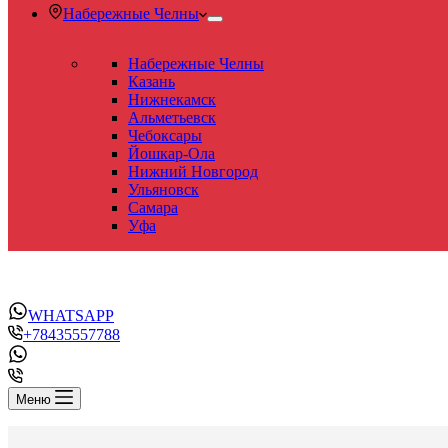
Набережные Челны
Набережные Челны
Казань
Нижнекамск
Альметьевск
Чебоксары
Йошкар-Ола
Нижний Новгород
Ульяновск
Самара
Уфа
WHATSAPP
+78435557788
Меню