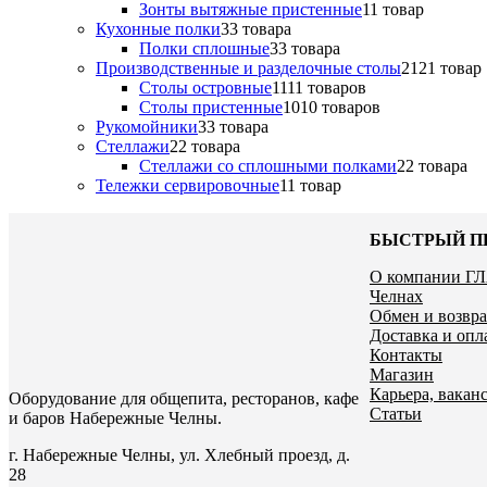
Зонты вытяжные пристенные
1
1 товар
Кухонные полки
3
3 товара
Полки сплошные
3
3 товара
Производственные и разделочные столы
21
21 товар
Столы островные
11
11 товаров
Столы пристенные
10
10 товаров
Рукомойники
3
3 товара
Стеллажи
2
2 товара
Стеллажи со сплошными полками
2
2 товара
Тележки сервировочные
1
1 товар
БЫСТРЫЙ П
О компании Г
Челнах
Обмен и возвра
Доставка и опл
Контакты
Магазин
Карьера, ваканс
Оборудование для общепита, ресторанов, кафе
Статьи
и баров Набережные Челны.
г. Набережные Челны, ул. Хлебный проезд, д.
28