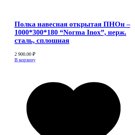
Полка навесная открытая ПНОн –
1000*300*180 “Norma Inox”, нерж.
сталь, сплошная
2 900.00
₽
В корзину