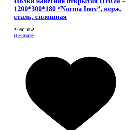
Полка навесная открытая ПНОн –
1200*300*180 “Norma Inox”, нерж.
сталь, сплошная
3 050.00
₽
В корзину