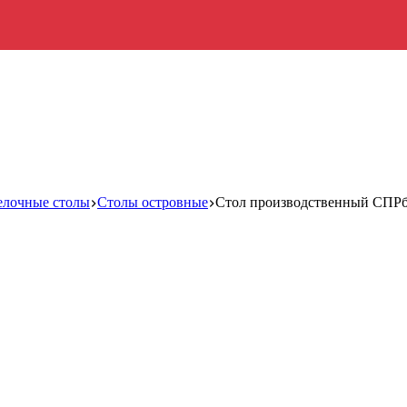
елочные столы
Столы островные
Стол производственный СПРб