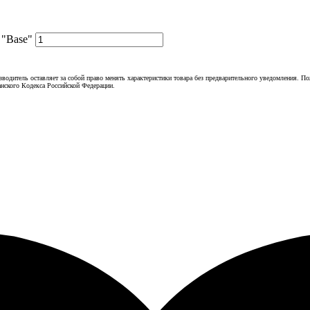
 "Base"
зводитель оставляет за собой право менять характеристики товара без предварительного уведомления. П
нского Кодекса Российской Федерации.