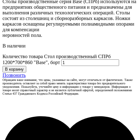
Столы производственные серия Base (СПРб) используются на
предприятиях общественного питания и предназначены для
выполнения различных технологических операций. Столы
состоят из столешниц и сборноразборных каркасов. Ножки
каркасов оснащены регулируемыми полиамидными опорами
для компенсации
неровностей пола.
В наличии
Количество товара Стол производственный СПРб
1200*700*860 "Base", борт
В корзину
Позвонить
Обращаем ваше внимание, что цены, указанные на сайте, могут отличаться от фактических. Также
производитель оставляет за собой право менять характеристики товара без предварительного
уведомления. Пожалуйста, уточняйте цену и информацию о товаре у менеджеров. Информация о
товаре носит справочный характер и не является публичной офертой, определяемой положениями
Статьи 437 Гражданского Кодекса Российской Федерации.