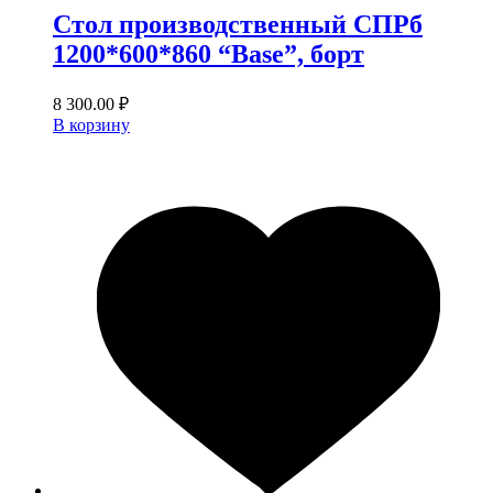
Стол производственный СПРб
1200*600*860 “Base”, борт
8 300.00
₽
В корзину