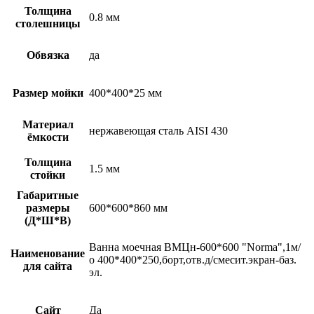
Толщина
0.8 мм
столешницы
Обвязка
да
Размер мойки
400*400*25 мм
Материал
нержавеющая сталь AISI 430
ёмкости
Толщина
1.5 мм
стойки
Габаритные
размеры
600*600*860 мм
(Д*Ш*В)
Ванна моечная ВМЦн-600*600 "Norma",1м/
Наименование
о 400*400*250,борт,отв.д/смесит.экран-баз.
для сайта
эл.
Сайт
Да