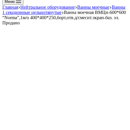
Меню
Главная
Нейтральное оборудование
Ванны моечные
Ванны
1 секционные цельнотянутые
Ванна моечная ВМЦн-600*600
“Norma”,1м/о 400*400*250,борт,отв.д/смесит.экран-баз. эл.
Продано