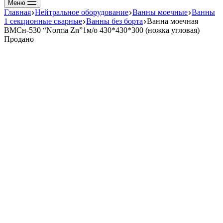
Меню
Главная
Нейтральное оборудование
Ванны моечные
Ванны
1 секционные сварные
Ванны без борта
Ванна моечная
ВМСн-530 “Norma Zn”1м/о 430*430*300 (ножка угловая)
Продано