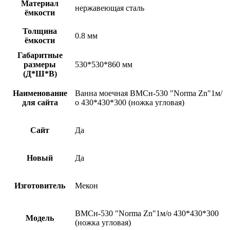
Материал
нержавеющая сталь
ёмкости
Толщина
0.8 мм
ёмкости
Габаритные
размеры
530*530*860 мм
(Д*Ш*В)
Наименование
Ванна моечная ВМСн-530 "Norma Zn"1м/
для сайта
о 430*430*300 (ножка угловая)
Сайт
Да
Новый
Да
Изготовитель
Мекон
ВМСн-530 "Norma Zn"1м/о 430*430*300
Модель
(ножка угловая)