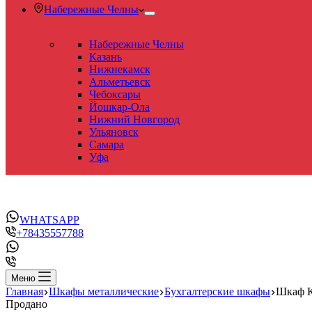
Набережные Челны
Набережные Челны
Казань
Нижнекамск
Альметьевск
Чебоксары
Йошкар-Ола
Нижний Новгород
Ульяновск
Самара
Уфа
WHATSAPP
+78435557788
Меню
Главная
Шкафы металлические
Бухгалтерские шкафы
Шкаф 
Продано