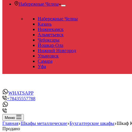
Набережные Челны
Набережные Челны
Казань
Нижнекамск
Альметьевск
Чебоксары
Йошкар-Ола
Нижний Новгород
Ульяновск
Самара
Уфа
WHATSAPP
+78435557788
Меню
Главная
Шкафы металлические
Бухгалтерские шкафы
Шкаф 
Продано