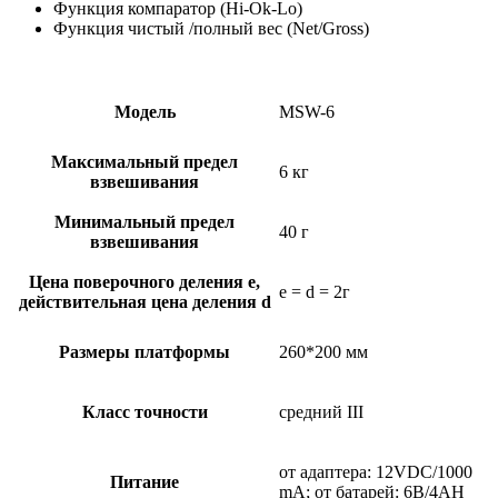
Функция компаратор (Hi-Ok-Lo)
Функция чистый /полный вес (Net/Gross)
Модель
MSW-6
Максимальный предел
6 кг
взвешивания
Минимальный предел
40 г
взвешивания
Цена поверочного деления e,
e = d = 2г
действительная цена деления d
Размеры платформы
260*200 мм
Класс точности
средний III
от адаптера: 12VDC/1000
Питание
mA; от батарей: 6В/4AH