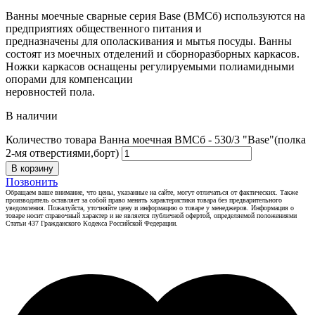
Ванны моечные сварные серия Base (ВМСб) используются на
предприятиях общественного питания и
предназначены для ополаскивания и мытья посуды. Ванны
состоят из моечных отделений и сборноразборных каркасов.
Ножки каркасов оснащены регулируемыми полиамидными
опорами для компенсации
неровностей пола.
В наличии
Количество товара Ванна моечная ВМСб - 530/3 "Base"(полка
2-мя отверстиями,борт)
В корзину
Позвонить
Обращаем ваше внимание, что цены, указанные на сайте, могут отличаться от фактических. Также
производитель оставляет за собой право менять характеристики товара без предварительного
уведомления. Пожалуйста, уточняйте цену и информацию о товаре у менеджеров. Информация о
товаре носит справочный характер и не является публичной офертой, определяемой положениями
Статьи 437 Гражданского Кодекса Российской Федерации.