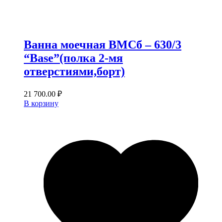
Ванна моечная ВМСб – 630/3
“Base”(полка 2-мя
отверстиями,борт)
21 700.00
₽
В корзину