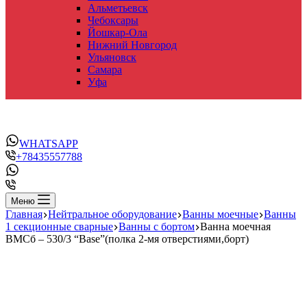
Альметьевск
Чебоксары
Йошкар-Ола
Нижний Новгород
Ульяновск
Самара
Уфа
WHATSAPP
+78435557788
Меню
Главная
Нейтральное оборудование
Ванны моечные
Ванны
1 секционные сварные
Ванны с бортом
Ванна моечная
ВМСб – 530/3 “Base”(полка 2-мя отверстиями,борт)