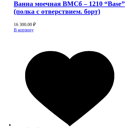
Ванна моечная ВМСб – 1210 “Base”
(полка с отверствием. борт)
16 300.00
₽
В корзину