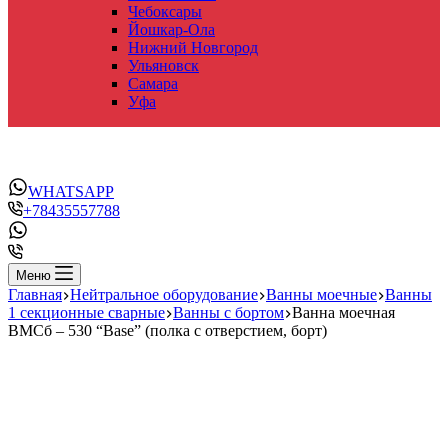
Чебоксары
Йошкар-Ола
Нижний Новгород
Ульяновск
Самара
Уфа
WHATSAPP
+78435557788
Меню
Главная
Нейтральное оборудование
Ванны моечные
Ванны
1 секционные сварные
Ванны с бортом
Ванна моечная
ВМСб – 530 “Base” (полка с отверстием, борт)